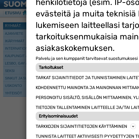
henkilötietoja (esim. IP-oso
evästeitä ja muita teknisiä 
ETUSIVU
KESKUSTELU
TREFFIT
CHAT
TARJOUKS
lukemiseen laitteellasi tarj
Suomi24 Chat
RYHMÄT
tarkoituksenmukaisia main
AJANVIETE
IKÄRYHMÄT
asiakaskokemuksen.
INTERNATIONAL CHATS
KAUPUNGIT & ALUEET
0
chattaajaa alueella
Palvelu ja sen kumppanit tarvitsevat suostumuksesi 
LESBO, GAY & BI
Tarkoitukset
SEKSI
TARKAT SIJAINTITIEDOT JA TUNNISTAMINEN LAI
SINKUT JA SUHTEET
USKONTO
KOHDENNETTU MAINONTA JA MAINONNAN MITTAA
YHTEISÖT
PERSONOITU SISÄLTÖ, SISÄLLÖN MITTAAMINEN, Y
TIETOJEN TALLENTAMINEN LAITTEELLE JA/TAI LAI
Erityisominaisuudet
TARKKOJEN SIJAINTITIETOJEN KÄYTTÄMINEN
TUNNISTA LAITTEET AKTIIVISESTI PYYDETTYJEN 