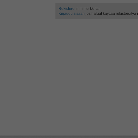
Rekisteröi
nimimerkki tai
Kirjaudu sisään
jos haluat käyttää rekisteröityä