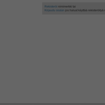
Rekisteröi
nimimerkki tai
Kirjaudu sisään
jos haluat käyttää rekisteröityä