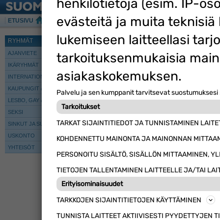
henkilötietoja (esim. IP-oso
evästeitä ja muita teknisiä 
ETUSIVU
KESKUSTELU
TREFFIT
CHAT
TARJOUKS
lukemiseen laitteellasi tarj
Suomi24 Chat
RYHMÄT
tarkoituksenmukaisia main
AJANVIETE
IKÄRYHMÄT
asiakaskokemuksen.
INTERNATIONAL CHATS
KAUPUNGIT & ALUEET
0
chattaajaa alueella
Palvelu ja sen kumppanit tarvitsevat suostumuksesi 
LESBO, GAY & BI
Tarkoitukset
SEKSI
TARKAT SIJAINTITIEDOT JA TUNNISTAMINEN LAI
SINKUT JA SUHTEET
USKONTO
KOHDENNETTU MAINONTA JA MAINONNAN MITTAA
YHTEISÖT
PERSONOITU SISÄLTÖ, SISÄLLÖN MITTAAMINEN, Y
TIETOJEN TALLENTAMINEN LAITTEELLE JA/TAI LAI
Erityisominaisuudet
TARKKOJEN SIJAINTITIETOJEN KÄYTTÄMINEN
TUNNISTA LAITTEET AKTIIVISESTI PYYDETTYJEN 